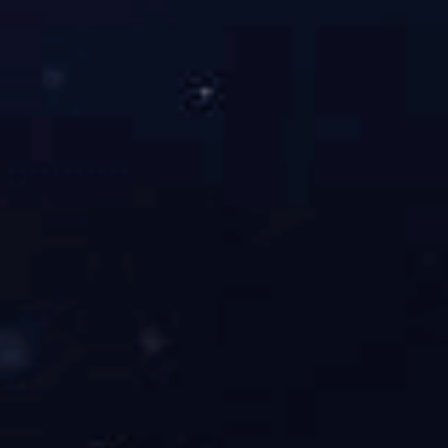
2022 年度体育服务金奖
数据加密合规认证
表彰在用户体验和内容完整性上
平台通过 ISO/IEC 27001 
的持续优化。
系权威审核。