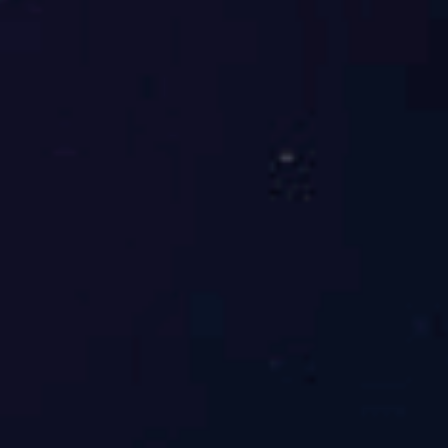
数据加密保护
应用采用 SSL 协议加密技术，全程保护账户登录与用户数据，
打造安全可靠的赛事平台。
下载 App
网页版入口
平台荣誉展示
九游会j9官网 始终坚持技术领先与合规运营，荣获多项地区
与国际奖项认可。