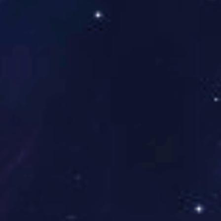
j9九游会后端系统实时巡检，迅速识别并应对潜在安全风
险。
版本更新记录 · 九游会j9官网
2025
v6.1.2 · 2025年6月12日
赛事快报功能上线，比分动态实时推送。
推荐引擎升级，内容匹配更精准。
适配旧安卓系统，运行更流畅。
首页推荐更贴合用户兴趣。