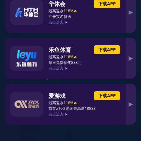
在 App Store 上下载
在 Google Play 上获取
数据安全护盾
九游会j9官网以严谨的数据加密体系构建平台安全屏障，确
保用户访问、操作、交互等环节的数据隐私始终处于安全状
态。