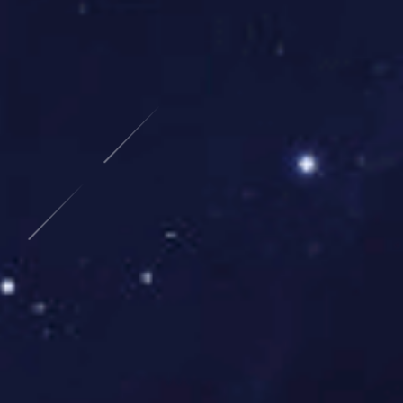
培养，通过模拟比赛等方式增强选手面对压力时的应
对能力。
其次，在技术技能上，北京攀岩队强调基础的重要
性。无论是初学者还是高级选手，都要扎实掌握基本
技巧。同时，他们定期邀请国内外顶尖教练进行技术
指导，引导选手不断突破自我，提高竞技水平。这样
的持续投入，使得他们在技术层面始终保持领先位
置。
此外，北京攀岩队注重团队氛围建设。在日常训练
中，鼓励成员间相互帮助、分享经验，通过交流增进
感情。这种良好的团队文化，不仅增强了彼此间信
任，也让每位成员都能在竞争中获得成长，共同推动
着整个团队向前发展。