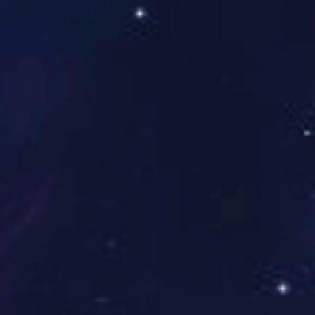
些选手们通过不断磨合，逐渐形成了一支团结协作、
奋发向上的团队。为了提升整体水平，教练组也开始
积极学习国外先进经验，不断引入新的训练理念。
随着时间推移，北京攀岩队逐渐吸引了更多人才加
入。他们不仅在全国范围内开展选拔赛，还组织多次
培训和交流活动，为新一代青年选手提供了展示自我
的机会。这些举措为球队后来的发展打下了坚实基
础。
2、独特有效的训练体系
北京攀岩队以其科学严谨且灵活多变的训练体系著
称。首先，在体能训练方面，他们结合力量、耐力和
灵活性的需求，为每位成员制定个性化方案，通过系
统化训练提升整体素质。此外，他们还注重心理素质