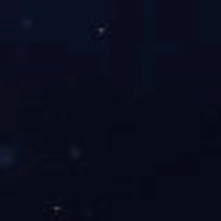
2026-06-15
6.
足球明星球衣的市场价值揭秘及收藏投资潜
2026-07-21
7.
香港英超球队的叫法与文化背景
2026-06-18
8.
BLG战队在CSGO赛场上的实力分析与未来展
2026-06-12
App下载
关于我们
隐私政策
服务协议
网站地图