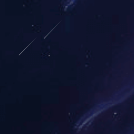
本赛季青岛队延续老
季历练，已成长为场均
处理能力，成为球队
外援配置体现管理层的
激活全队进攻。塞尔维
化学反应，直接影响
主教练吴庆龙打造的
前三。防守端采用混
往能收到奇效。
年轻力量与
青岛男篮青训系统近年
米16的潜力中锋在季