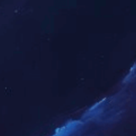
支柱王睿泽经过三个赛
准的三分投射和关键球
，其突破分球能力有效
两位外援与本土球员的
使球队回合数位列联盟
术弹性在应对强队时往
出世引发关注，这位2
化培养计划，计划通过