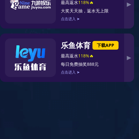
标
精神吸引了众多关注。
文将从球队的历史传
蓝图。文章通过深入探
的职业篮球俱乐部形