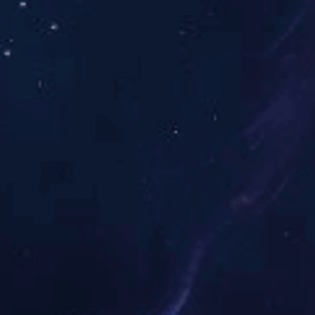
象。
历史传承与
青岛男篮自2003年
球队在2014-20
道。主场国信体育馆
俱乐部在荣誉簿上虽未
国篮坛的重要地位。
念，为长远发展奠定
城市基因深深影响着
质，使球队在引援方
思路，成为其持续发
核心阵容与