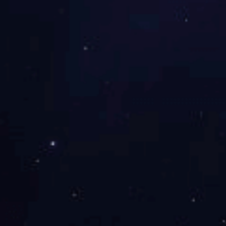
2026-07-01
7.
英超最有钱球队最新数据分析揭示英超金钱
2026-06-02
8.
全球足球明星最新排名揭晓前十名球员实力
2026-07-20
认识 九游会j9官网
j9九游会（中国）游戏第一品牌官方网站，9游会j9官网登