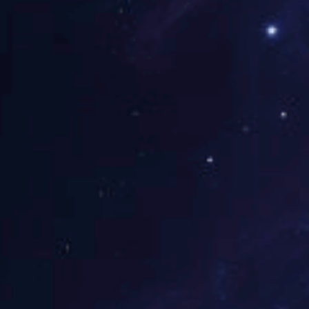
阶段性增重和海外特
二队教练组引进西班
生物力学分析优化技
俱乐部与本地中小学建
区篮球苗子接受专业
赛季目标与
商业运营方面启动品
牛，同时推出家庭套
收环境。
总结：
青岛CBA球队正处在