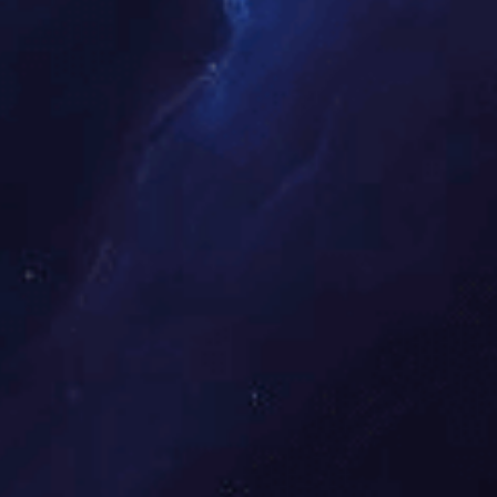
商业运营创新到社区关系深化，俱乐部构建起全方位的竞争力提
击更高排名的底气。
队需要平衡短期成绩压力与长期战略布局。年轻球员的成长速度
，都将影响最终战绩。但无论结果如何，青岛男篮展现出的进取
。这支承载着海洋城市精神的队伍，正在书写属于自己的时代篇