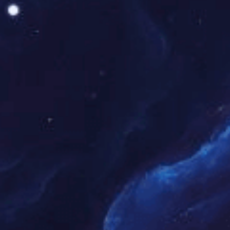
训提升对抗强度。
牙青训专家，重点打磨球员的基本功和战术意识。训练基地配备
术动作。这种科学化培养模式，使年轻球员的成长速度明显快于
立深度合作，定期举办篮球夏令营和选材活动。创新性推出"雏
训练。这种扎根社区的青训模式，既保障了人才储备，也强化了
未来展望
牌升级计划，全新设计的海洋元素球衣获得市场好评。票务系统
票吸引亲子观赛群体。这些创新举措使主场上座率稳定在八成以
转型升级的关键期，历史底蕴与创新思维的碰撞催生出独特发展