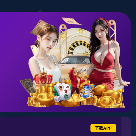
App
关于我们
体育焦点
全球体育盛事
门体育项目。
容实时更新
。