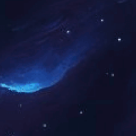
到战术理念革新，从
设思路，使其具备冲
面对新赛季挑战，球
关键战役的心理素质
篮球注入了新鲜活力
上一篇：
上海乒乓球队选拔赛特别报道展现…