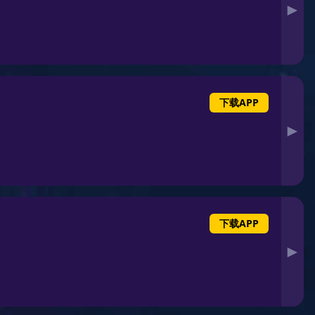
青岛CBA球队介绍与本赛季目
2026-07-04 16:37
51 次阅读
首页
/
体育焦点
国篮球职业联赛中的新兴力量，近年来以独特的城市气质和拼搏
青岛这座海滨城市的体育梦想，更在竞技层面不断突破自我。本
体系以及本赛季目标四个维度展开分析，展现其发展脉络与未来
人才培养机制和赛场内外的战略布局，为读者呈现一个立体鲜活