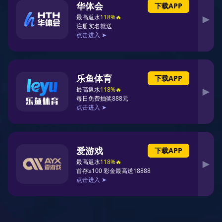
武汉滑板队实力引发热议赛场
表现与训练成果的真实对比
2026-06-03 21:21
91 次阅读
首页
/
体育焦点
武汉滑板队近年来在国内外赛场的表现引发了广泛热
议，尤其是他们的实力与训练成果之间的对比更是成
为关注焦点。本文将从四个方面深入探讨这一话题：
首先，对武汉滑板队的整体实力进行分析，包括选手
的基本情况和团队建设；其次，评估他们在赛场上的
表现，通过比赛成绩和技术展示来看待其竞技水平；
第三，着重分析滑板队日常训练中的投入与成效，如
何通过科学训练提升选手技能；最后，将讨论公众对