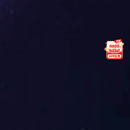
初心，以勇于拼搏、不懈奋斗为座右铭，不断书写属
于自己的传奇故事！
上一篇：
英超最有钱球队最新数据分析揭示…
下一篇：
黄强专访：从攀岩新手到顶尖高手的
延伸阅读
1.
重磅专题：探索液化天然气控制技术的创新与