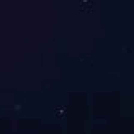
2026-06-16
2.
排球心理素质排行榜揭晓广州排球队荣登第
2026-07-30
3.
广州街舞队与成都街舞队赛后复盘个人能力
2026-07-15
4.
3月6日诞生的足球明星们他们的传奇故事与
2026-07-28
5.
足球明星独特招牌动作精彩瞬间大集合，展现
2026-07-20
6.
广东球迷热议足球明星表现引发的幽默吐槽
2026-07-27
7.
7号球衣足球明星的传奇故事与辉煌成就探