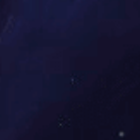
总之，无论是在竞技层面还是普及程度上，公众对于
武汉滑板队都有着美好的期许。而这些期待既是对现
有成就的一种肯定，也是推动球队前行的新动力源
泉。
总结：
通过以上四个方面，可以看出武汉滑板队的发展既有
扎实基础，又面临诸多挑战。在整体实力上，他们已
经具备了一定竞争能力，而在赛场表现和科学训练
上，同样展现出了积极向上的趋势。然而，要想持续
保持这种势头，就必须认真审视目前存在的问题，并
采取切实措施加以解决。
最终，我们相信，在各方共同努力下，武汉滑板队必
将迎来更加辉煌的发展篇章。希望他们能够继续秉持