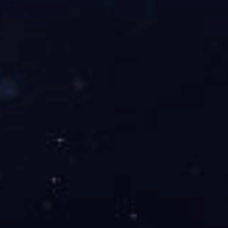
2026-07-29
8.
赛后分析：FPX与V5的耐力较量揭示的深层次
2026-06-25
App下载
关于我们
隐私政策
服务协议
网站地图
认识 九游会j9官网
j9九游会（中国）游戏第一品牌官方网站，9游会j9官网登录入口、9
游会j9、j9九游会官网入口、网页版、手机app下载、最新注册网址
链接涵盖足球联赛、篮球赛事以及体育资讯内容，提供丰富体育互动
服务。