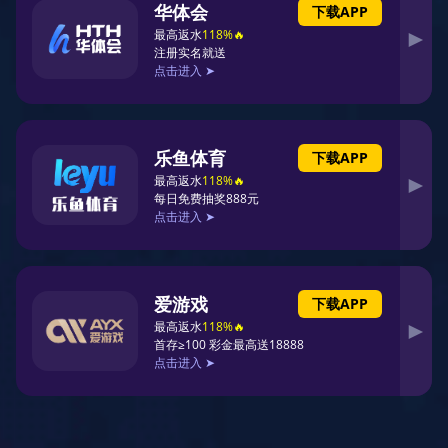
TES在CSGO阵地战中的表现
分析与战术得失探讨
2026-07-05 15:38
54 次阅读
首页
/
体育焦点
本文将对TES在《反恐精英：全球攻势》（CS:GO）
阵地战中的表现进行深入分析，探讨其战术得失。通
过对TES在比赛中所采用的战略、选手表现、团队协
作及对手应对等多个方面的分析，旨在全面了解该战
队在高强度竞技环境中的实际运用情况。文章将从四
个主要方面展开讨论，分别是“战术布局与策略执
行”、“选手个人能力分析”、“团队配合与沟通效率”以
及“对手反制措施评估”。通过这些层面的深入剖析，