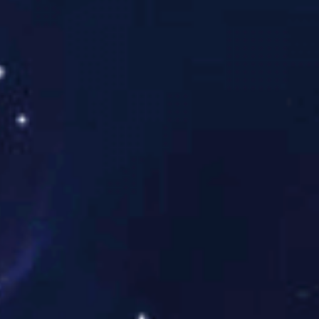
我们不仅能够看到TES的优劣之处，也能为未来的比
赛提供启示和建议。
1、战术布局与策略执行
TES在CS:GO阵地战中展现出的战术布局具有一定的
灵活性和针对性。他们通常会根据对手的风格调整自
己的开局策略。在某些关键地图上，比如Dust2和
Mirage，TES会选择控制重要位置，以便为后续攻击
打下基础。这种主动进攻式的布局往往能够让他们抢
占先机，从而影响整场比赛的节奏。
然而，在一些情况下，TES的战术执行却显得不够果
断。例如，在面对实力相当或更强劲的对手时，他们
有时会过于谨慎，导致错过了最佳进攻时机。这样的
犹豫不决使得他们无法有效利用已经建立起来的位置