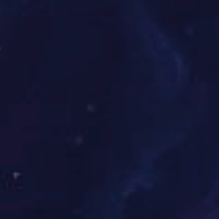
良好的团队协作是成功的重要基石。TES注重内部沟
通，但仍存在改进空间。在比赛过程中，快速的信息
传递和实时反馈至关重要。一些时候，由于信息不畅
或误解，各个位置之间未能形成有效联动，从而导致
局面混乱，这直接影响到游戏结果。
为了提高配合效果，TES可以考虑引入更多系统化培
训，例如模拟真实赛事场景进行演练，以加强队员间
默契。此外，对各个位置角色职责明确划分，有助于
减少交叉干扰，使每位队员都能充分发挥自身特长，
同时增强整体协调性。
值得一提的是，优秀的沟通并不仅仅体现在语音交流
上，也包括非语言信号，如站位、动作等。因此，在
日常训练中，应鼓励队员尝试使用多样化方式进行互