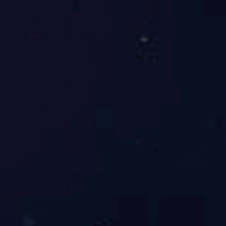
延伸阅读
1.
武汉乒乓球队在世锦赛中的卓越表现与力量
2026-06-22
2.
陶强龙崛起为中国足球新星引领年轻一代追
2026-07-22
3.
英超球队现状分析：从竞技到商业模式
2026-06-21
4.
西甲赛程全解析：赛季比赛安排及关键对决时
2026-06-25
5.
足球明星休闲风格大揭秘卫裤搭配时尚街拍
2026-07-18