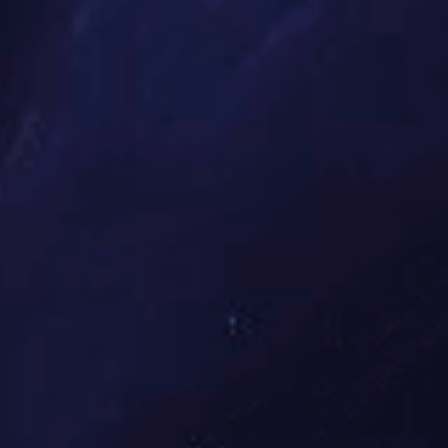
之处。
综上所述，无论是主动进攻还是防守，都需要不断审
视自身以及敌人的动态变化，以便及时做出调整。这
要求 TES 在赛前准备阶段就要做好充分准备，同时保
持临场判断力，加强针对性练习，实现动态优化和适
应性增强。
总结：
TES在CS:GO阵地战中的表现总体现出了较为积极的
一面，但仍需克服诸多不足之处。从战术布局到个人
能力再到团队合作，每一个环节都构成了整体效能的
重要组成部分。只有不断改善这些短板，才能让 TES
在激烈竞争中立于不败之地，为未来的发展铺平道