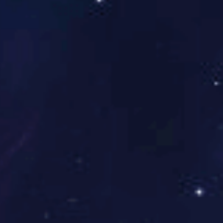
优势，从而被敌方成功反击，造成伤亡甚至失去控制
权。
此外，TES在不同阶段的调整能力也值得注意。在领
先时，他们能够通过合理分配资源来巩固优势；然
而，当处于落后时，他们常常缺乏及时修正策略的方
法。这一方面显示了他们对于整体形势变化判断的不
敏感，另一方面也暴露出在心理承受能力上的不足。
2、选手个人能力分析
每位选手在团队中的角色定位对于整体表现至关重
要。TES拥有数名技术出众且经验丰富的选手，这使
得他们在个人能力层面具备一定竞争力。其中，有些
选手擅长进行精准射击，而另一些则善于把握战略机
会，为团队创造杀机。这种多样化的人才配置使得