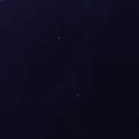
的高度！
下一篇：
羽毛球热议：成都羽毛球队在速度问