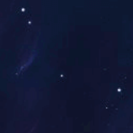
排名的意义
榜不仅仅是一个简单的名次，它反映了各支队伍在国际国内赛事
队来说，第八位的成绩意味着他们在全国范围内取得了一定的认
激励了更多年轻选手投身于羽毛球运动。在当前全民健身的大背
并参与这一体育项目，从而推动整个社会对体育文化的重视。
队伍之间提供了一个相互学习和交流的平台。通过对比不同队伍
识到自身不足，并积极改进，从而促进整体水平提升。
毛球队的发展历程
上世纪末，经过多年的发展，如今已经成为西南地区颇具影响力
设施不足的问题，但凭借教练团队的不懈努力和选手们坚定信念