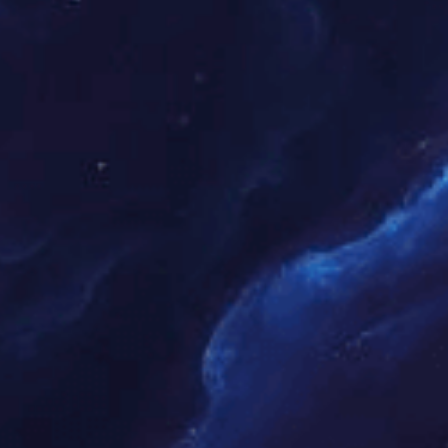
展的美好展望
，但成都羽毛球队绝不会止步于此。他们深知，仅靠当前成果无
期发展计划，以进一步提升自身实力。
培训力度，从根源培养更多优秀人才。同时，通过举办各类交流
的互动，以便汲取先进经验，提高技战术水平。
面，俱乐部将寻求更多赞助商支持，以改善训练设施和条件，为
划组织更多高水平友谊赛，为选手提供实战机会，让他们在实践
球队荣登第八位这一成就不仅是对他们辛勤付出的认可，更是激
努力，他们将在未来书写更加辉煌的新篇章，为中国乃至世界羽
日益重视，相信像成都这样的地方俱乐部会得到更多关注与支持