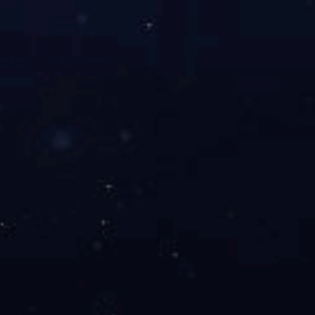
App下载
关于我们
隐私政策
服务协议
网站地图
合作 / 推荐平台
录入口、9游会j9、j9九游会官网
足球联赛、篮球赛事以及体育资讯内