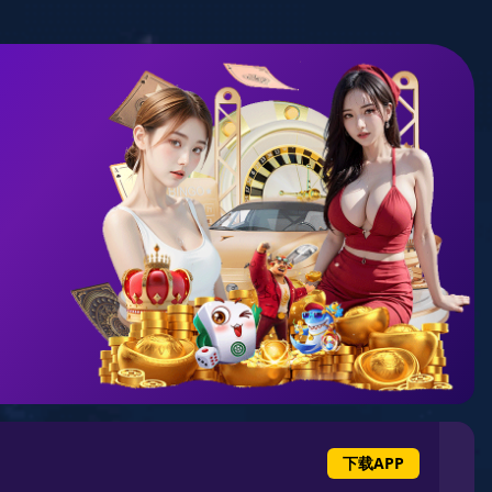
App
关于我们
体育焦点
全球体育盛事
门体育项目。
容实时更新
。