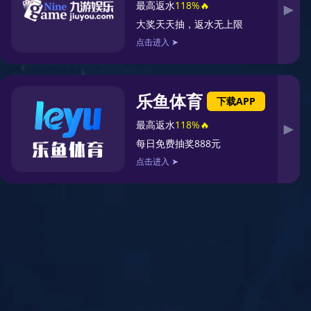
荣登第八位
。这一佳绩不仅是对球
这次排名的意义、成都
，我们可以更好地理解