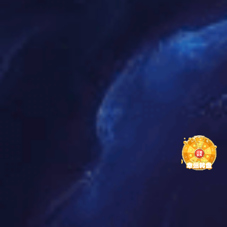
4、技术创新与优化
最后，不可忽视的是技术创新对《和平精英》发展的
推动作用。黄芳透露，随着技术的发展，他们不断探
索新的玩法和功能，比如运用人工智能算法改善匹配
机制，提高战斗体验。同时，在画面表现上也持续追
求更高质量，通过实时渲染技术提升视觉效果，使得
每一场战斗都更加震撼。
此外，为了解决网络延迟问题，《和平精英》加强了
服务器架构建设，以确保全球范围内玩家都能享受到
流畅稳定的在线服务。而对于设备兼容性方面，他们
也进行了大量测试，以确保不同型号手机上的优质体
验，从而覆盖更广泛的人群。