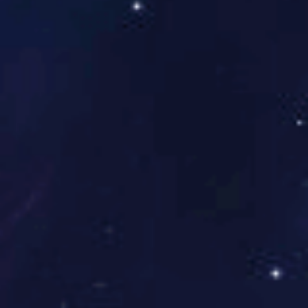
带来新的惊喜。
最后，通过定期推出主题活动和限时任务，《和平精
英》有效地保持了玩家的新鲜感。黄芳提到，这些活
动不仅丰富了玩家体验，还增强了他们对游戏世界的
探索欲望，使得每一次登录都充满期待。
2、市场推广策略
除了优秀的设计理念外，《和平精英》的市场推广策
略同样值得关注。黄芳表示，团队在宣传初期就采用
了一系列针对性的营销手段，包括与知名主播合作进
行直播宣传，以及利用社交媒体进行互动式营销。这
些措施极大提高了游戏曝光率，并吸引大量新用户下
载体验。