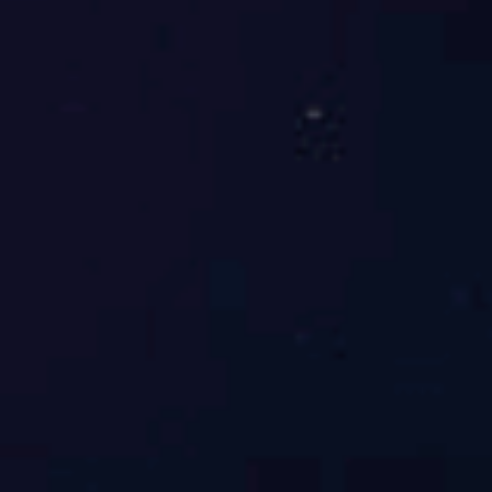
延伸阅读
1.
排球心理素质排行榜揭晓广州排球队荣登第
2026-07-30
2.
赵敏在CSGO世界中的成长与挑战之路深度探
2026-06-20
3.
攀岩灵活性排行榜揭晓上海攀岩队荣获第七
2026-06-12
4.
北京攀岩队的成长之路极限运动世界杯背后
2026-06-29
5.
西甲联赛门票哪里买最靠谱：门票正规购买渠
2026-06-21