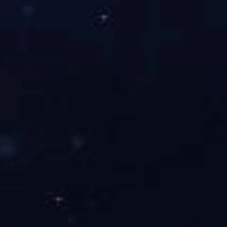
6.
对话黄静：回顾王者荣耀职业生涯与未来发展
2026-06-24
7.
英超球队当前状态的影响与赛季预测
2026-06-07
8.
深度对话周磊探讨排球人生与运动精神的真
2026-06-27
App下载
关于我们
隐私政策
服务协议
网站地图