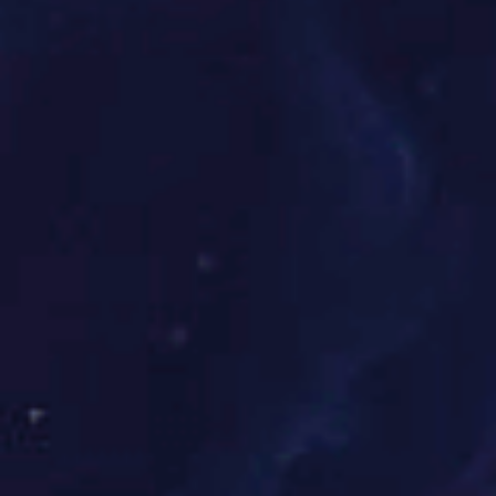
带来持续动力，因此制作方非常重视与玩家之间的互
动。他们通过官方论坛、社交媒体等渠道，与广大玩
家保持密切联系，实现信息共享和情感共鸣。
为了增强社区凝聚力，《和平精英》还成立了多种形
式的小组和俱乐部，让不同兴趣爱好的玩家能够找到
自己的归属。此外，定期举行线上线下活动，也为社
区成员提供了更为丰富的人际交往平台，这无疑提升
了用户忠诚度。
值得一提的是，制作方鼓励优质内容创作，通过赛事
或评选活动激励优秀作品分享，让更多热爱创作的玩
家参与其中。这种方式不仅增加了内容多样性，也让
更多人看到自己在这个平台上的价值，从而更愿意投
入时间与热情。