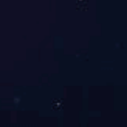
2026-06-20
2.
羽毛球热议：成都羽毛球队在速度问题上的争
2026-06-04
3.
足球明星挂饰艺术品欣赏与收藏价值探讨
2026-07-21
4.
广州网球队在世锦赛积分榜上以75分稳居第
2026-06-07
5.
阿根廷国家队近期比赛表现分析与战术探讨
2026-07-15
6.
北京排球队灵活性分析：战术调整与球员适应
2026-06-22
7.
足球明星与美甲艺术的完美结合展现女生独