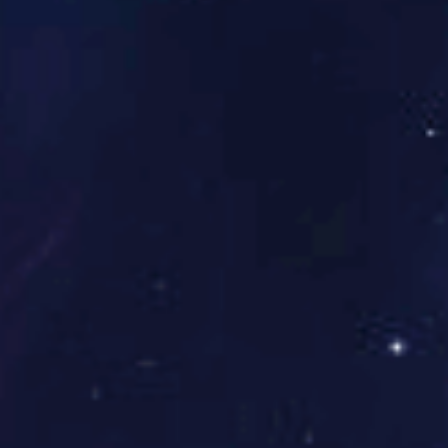
细节处藏匿着设计团队的匠心，纽卡斯尔联队大巴的
轮毂盖雕刻着泰恩河波浪纹路，西汉姆联在车门把手
处嵌入队歌歌词钢牌。这些精心设计的视觉符号让每
辆大巴成为城市街道上最醒目的足球图腾，即便在静
止状态也传递着强烈的动态张力。
科技武装的功能革命
现代球队大巴已进化为智能移动空间，托特纳姆热刺
的车辆配备生物识别系统，球员通过虹膜扫描解锁专
属储物柜。车厢内空气质量监测仪与温湿度调节装置
联动工作，确保长途跋涉中始终保持最佳体感环境。
莱斯特城更在大巴二层设置全景天窗，方便球员观察
沿途球迷助威阵列。
影音系统革新了赛前备战方式，曼城大巴搭载的4K战