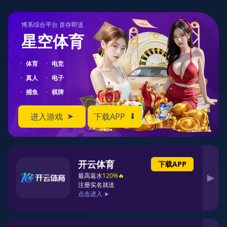
立即注册
九游会j9官网
带您畅享全球体
育盛事
专业平台，数据精准，
高清直播
覆盖热门体育项
目。
聚焦足球、篮球、电竞等赛事，
每日内容实时更
新
。
极速访问
下载APP