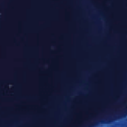
总杯冠军奖杯碎片，水晶宫则用2400块马赛克拼贴出
塞尔赫斯特公园球场百年变迁图。
车身艺术常成为城市文化展窗，布莱顿大巴侧面的抽
象海浪图案出自当地艺术家之手，伯恩茅斯车辆涂鸦
融合了侏罗纪海岸的地质纹理。当诺维奇的大巴穿行
于东盎格利亚的麦田，金丝雀队徽与乡间风光构成和
谐画卷，展现足球与地域文化的深度交融。
特殊纪念涂装引发情感共鸣，莱斯特城奇迹夺冠后的
大巴全身镀金，谢菲尔德联升级时在车顶竖起巨型屠
刀雕塑。这些充满叙事性的设计将瞬间凝固为永恒，
让大巴成为流动的荣誉纪念馆。
城市巡游的社区纽带
赛季巡游演变为全民节日，曼联大巴途经唐人街时会