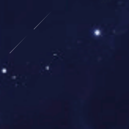
术分析屏可实时播放对手录像，瓜迪奥拉曾在此完成
著名的“车上战术课”。利物浦定制了环绕声场系统，
播放《你永远不会独行》时能模拟安菲尔德看台的声
浪震动，帮助球员快速进入比赛状态。
安全防护体系达到军工级别，阿森纳大巴的防弹玻璃
能抵挡12.7毫米子弹冲击，底盘配备电磁脉冲干扰器
应对恐袭威胁。医疗舱内置远程诊疗系统，队医可通
过5G网络连接皇家伦敦医院专家会诊。这些黑科技构
建起移动堡垒，守护着球队最珍贵的资产。
文化图腾的精神象征
每辆大巴都是俱乐部历史的立体年鉴，埃弗顿车辆内
饰采用古德森公园老看台的橡木镶板，扶手上铭刻着
历届队长姓名。阿斯顿维拉在大巴吧台镶嵌1897年足