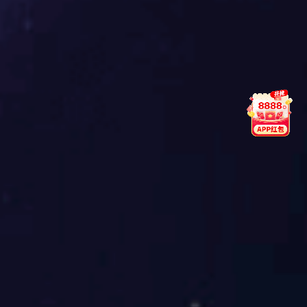
运动的深层魅力，让绿茵激情永远奔驰在通往人心的
道路上。
上一篇：
深圳街舞队引领潮流最新街舞风格…
下一篇：
深圳羽毛球队心理素质提升之路探
延伸阅读
1.
转会费1600万的德甲球队交易解读