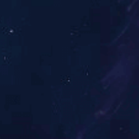
建设性建议。
1、意识形
意识是运动员在比赛
教练指导、队员个人
应比赛节奏和变化的
此外，队员之间的互
不断磨合，加深彼此
场反应能力。
最后，外部环境如对
必须具备良好的心理
外部因素，以适应不
2、团队协