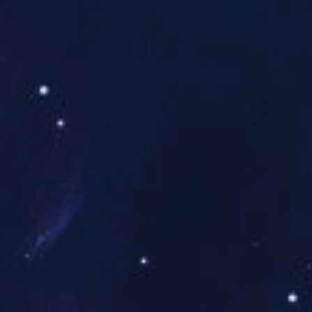
成及影响因素
中做出决策的重要基础。在广州排球队中，意识的形成受到多种
经验以及比赛环境等。教练通过定期的战术布置和心理辅导，使
意识。
动与配合也是提升团队意识的重要途径。在训练过程中，通过模
间的默契，从而增强集体意识。这种相互信任和理解不仅有助于
手实力、观众氛围等都会影响球员的比赛状态。当面临强敌或压
素质，以保持清晰的判断力和稳定的发挥。因此，在培养团队意
同情境下的需求。
作的重要性