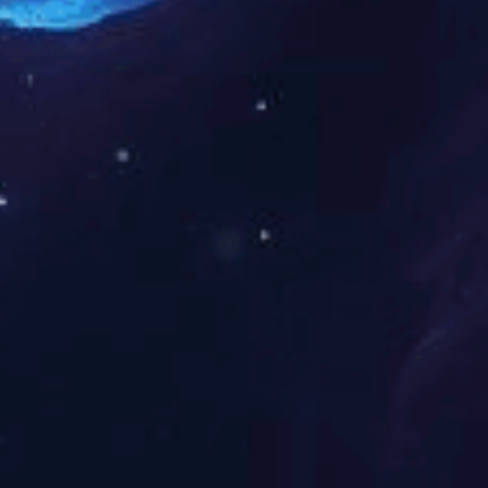
上一篇：
刘伟的羽毛球人生深度对话探索运…
延伸阅读
1.
文字达人与足球明星的精彩对话与创意碰撞
2026-07-17
2.
7号球衣足球明星的传奇故事与辉煌成就探
2026-07-29