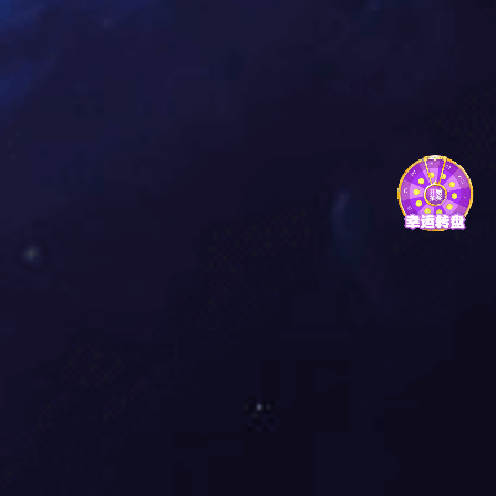
度集中。当局势不利
定，也能带动整个团队
样化特征。从意识形成到
。此外，这些要素也相
础。
激烈的竞争环境。因
也期待这支充满潜力与