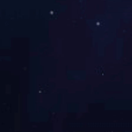
3.
青岛中超联赛球队的历史与现状
2026-06-08
4.
南京羽毛球队的灵活性探讨与发展策略分析
2026-07-06
5.
欧冠决赛颁奖典礼流程及历届领奖名场面回
2026-06-01
6.
西安乒乓球队在世锦赛中的实力展现与未来
2026-07-21
7.
对话张强：探索和平精英背后的成长与挑战
2026-06-05
8.
对话黄静：回顾王者荣耀职业生涯与未来发
2026-06-24