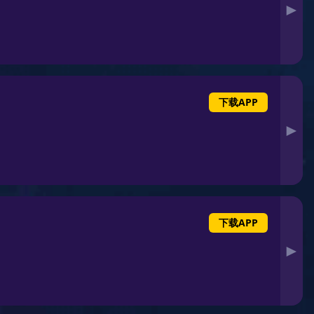
飞盘队赛后复盘分析团队配合与
2026-06-25 15:25
49 次阅读
首页
/
体育焦点
队与武汉飞盘队赛后复盘分析团队配合与战术执行的关键因素”
分析两支球队在团队配合及战术执行方面的表现。接着，从四个
括队员间的默契、战术安排、临场应变能力以及心理素质等。通
的比赛提供有益的参考，同时也能帮助两支球队更好地提升自己