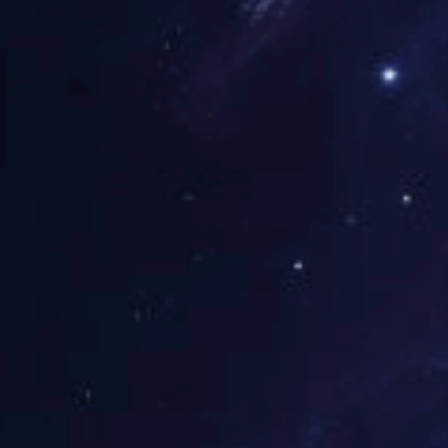
计划，这导致了持续
为了增强这一能力，
复杂局面的自信心和
4、心理素质
心理素质对于运动员
常重要。本场比赛中
并且善于鼓舞士气，
相比之下，武汉飞盘
波及到全团队士气。
两支球队可以通过引
们更好地适应高压环