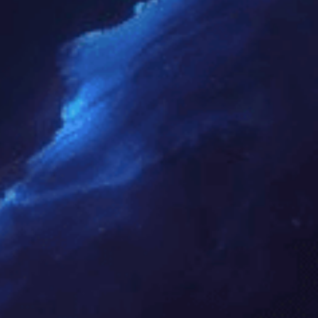
关重要。
练，以提升球员们处理
以及积极向上的心态非
压力时始终保持镇定，
不仅影响个人表现，还
向。
持与信任感，以帮助他