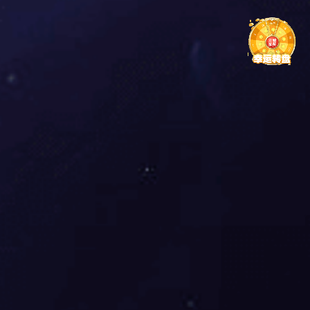
关键因素，可以看出，不
素共同构成了一支优秀
以便改进提升。
不仅为自己争光，更为
实现更高目标！
下一篇：
英超球队旗帜及徽标的文化意义