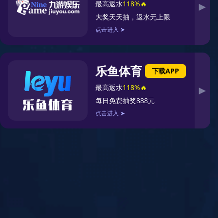
战术执行的关键因素
进行深入探讨。首先，我
方面详细阐述影响球队
过对这些因素的剖析，
的竞技水平。最后，文